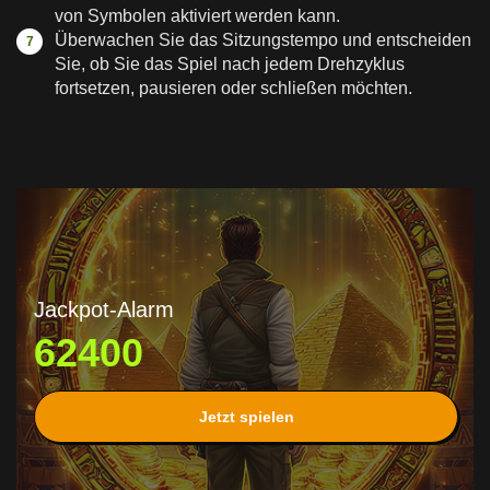
von Symbolen aktiviert werden kann.
Überwachen Sie das Sitzungstempo und entscheiden
Sie, ob Sie das Spiel nach jedem Drehzyklus
fortsetzen, pausieren oder schließen möchten.
Jackpot-Alarm
62400
Jetzt spielen