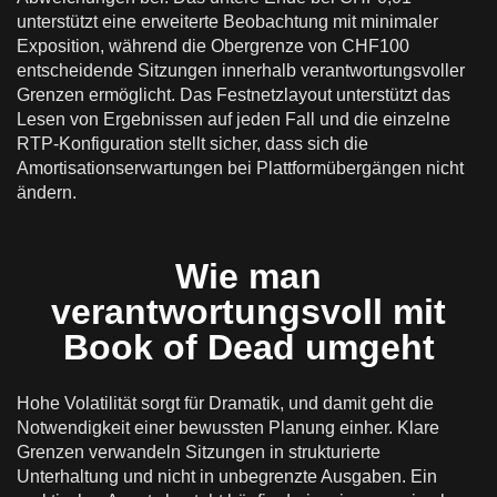
unterstützt eine erweiterte Beobachtung mit minimaler
Exposition, während die Obergrenze von CHF100
entscheidende Sitzungen innerhalb verantwortungsvoller
Grenzen ermöglicht. Das Festnetzlayout unterstützt das
Lesen von Ergebnissen auf jeden Fall und die einzelne
RTP-Konfiguration stellt sicher, dass sich die
Amortisationserwartungen bei Plattformübergängen nicht
ändern.
Wie man
verantwortungsvoll mit
Book of Dead umgeht
Hohe Volatilität sorgt für Dramatik, und damit geht die
Notwendigkeit einer bewussten Planung einher. Klare
Grenzen verwandeln Sitzungen in strukturierte
Unterhaltung und nicht in unbegrenzte Ausgaben. Ein