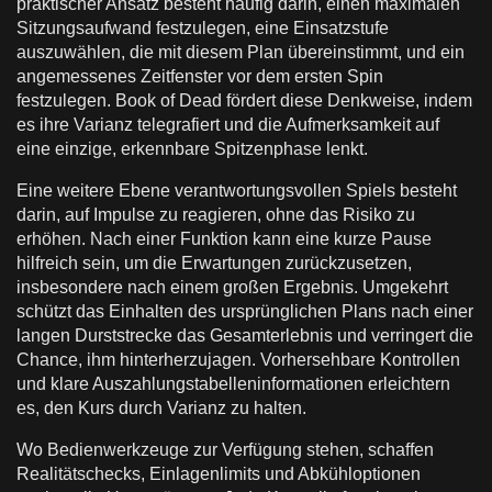
praktischer Ansatz besteht häufig darin, einen maximalen
Sitzungsaufwand festzulegen, eine Einsatzstufe
auszuwählen, die mit diesem Plan übereinstimmt, und ein
angemessenes Zeitfenster vor dem ersten Spin
festzulegen. Book of Dead fördert diese Denkweise, indem
es ihre Varianz telegrafiert und die Aufmerksamkeit auf
eine einzige, erkennbare Spitzenphase lenkt.
Eine weitere Ebene verantwortungsvollen Spiels besteht
darin, auf Impulse zu reagieren, ohne das Risiko zu
erhöhen. Nach einer Funktion kann eine kurze Pause
hilfreich sein, um die Erwartungen zurückzusetzen,
insbesondere nach einem großen Ergebnis. Umgekehrt
schützt das Einhalten des ursprünglichen Plans nach einer
langen Durststrecke das Gesamterlebnis und verringert die
Chance, ihm hinterherzujagen. Vorhersehbare Kontrollen
und klare Auszahlungstabelleninformationen erleichtern
es, den Kurs durch Varianz zu halten.
Wo Bedienwerkzeuge zur Verfügung stehen, schaffen
Realitätschecks, Einlagenlimits und Abkühloptionen