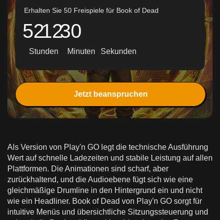
Erhalten Sie 50 Freispiele für Book of Dead
52
12
29
Stunden
Minuten
Sekunden
Jetzt beanspruchen
Als Version von Play'n GO legt die technische Ausführung
Wert auf schnelle Ladezeiten und stabile Leistung auf allen
Plattformen. Die Animationen sind scharf, aber
zurückhaltend, und die Audioebene fügt sich wie eine
gleichmäßige Drumline in den Hintergrund ein und nicht
wie ein Headliner. Book of Dead von Play'n GO sorgt für
intuitive Menüs und übersichtliche Sitzungssteuerung und