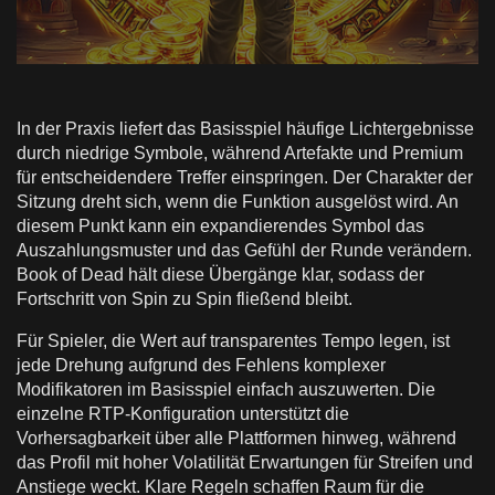
In der Praxis liefert das Basisspiel häufige Lichtergebnisse
durch niedrige Symbole, während Artefakte und Premium
für entscheidendere Treffer einspringen. Der Charakter der
Sitzung dreht sich, wenn die Funktion ausgelöst wird. An
diesem Punkt kann ein expandierendes Symbol das
Auszahlungsmuster und das Gefühl der Runde verändern.
Book of Dead hält diese Übergänge klar, sodass der
Fortschritt von Spin zu Spin fließend bleibt.
Für Spieler, die Wert auf transparentes Tempo legen, ist
jede Drehung aufgrund des Fehlens komplexer
Modifikatoren im Basisspiel einfach auszuwerten. Die
einzelne RTP-Konfiguration unterstützt die
Vorhersagbarkeit über alle Plattformen hinweg, während
das Profil mit hoher Volatilität Erwartungen für Streifen und
Anstiege weckt. Klare Regeln schaffen Raum für die