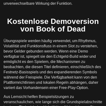
unverwechselbare Wirkung der Funktion.
Kostenlose Demoversion
von Book of Dead
Übungsspiele werden häufig verwendet, um Rhythmus,
Volatilität und Funktionsfluss in einem Slot zu verstehen,
bevor Gelder gebunden werden. Wenn eine Demo
verfügbar ist, spiegelt sie den Echtgeld-Build wider und
ermöglicht es den Spielern, die Mechanismen zu
beobachten, die diesen Titel definieren, einschließlich des
Festnetz-Basisspiels und des expandierenden Symbols
während der Freispiele. Die Verfügbarkeit kann von den
Plattformrichtlinien und lokalen Regeln abhängen, daher
variiert das Vorhandensein einer Free-Play-Option.
Aus Lernsicht helfen Beispielsitzungen zu
veranschaulichen, wie lange sich die Grundspielabschnitte