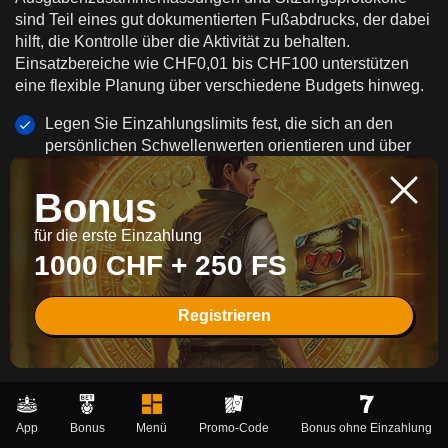
sind Teil eines gut dokumentierten Fußabdrucks, der dabei
hilft, die Kontrolle über die Aktivität zu behalten.
Einsatzbereiche wie CHF0,01 bis CHF100 unterstützen
eine flexible Planung über verschiedene Budgets hinweg.
Legen Sie Einzahlungslimits fest, die sich an den
persönlichen Schwellenwerten orientieren und über
die Zeit hinweg konsistent bleiben.
Bonus
Aktivieren Sie Realitätschecks, um einen klaren
für die erste Einzahlung
Überblick über die während einer Sitzung verbrachte
1000 CHF + 250 FS
Zeit zu behalten.
Nutzen Sie Timeouts oder Abkühlungsphasen, um
Registrieren
Emotionen nach großen Schwankungen zu
bewältigen.
Überprüfen Sie regelmäßig die Kontoverläufe, um
Ausgabenmuster und Sitzungsergebnisse zu
App
Bonus
Menü
Promo-Code
Bonus ohne Einzahlung