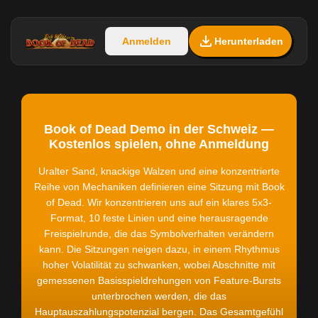
Anmelden
Herunterladen
Book of Dead Demo in der Schweiz —
Kostenlos spielen, ohne Anmeldung
Uralter Sand, knackige Walzen und eine konzentrierte
Reihe von Mechaniken definieren eine Sitzung mit Book
of Dead. Wir konzentrieren uns auf ein klares 5x3-
Format, 10 feste Linien und eine herausragende
Freispielrunde, die das Symbolverhalten verändern
kann. Die Sitzungen neigen dazu, in einem Rhythmus
hoher Volatilität zu schwanken, wobei Abschnitte mit
gemessenen Basisspieldrehungen von Feature-Bursts
unterbrochen werden, die das
Hauptauszahlungspotenzial bergen. Das Gesamtgefühl