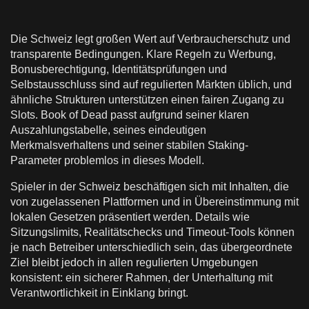
Die Schweiz legt großen Wert auf Verbraucherschutz und
transparente Bedingungen. Klare Regeln zu Werbung,
Bonusberechtigung, Identitätsprüfungen und
Selbstausschluss sind auf regulierten Märkten üblich, und
ähnliche Strukturen unterstützen einen fairen Zugang zu
Slots. Book of Dead passt aufgrund seiner klaren
Auszahlungstabelle, seines eindeutigen
Merkmalsverhaltens und seiner stabilen Staking-
Parameter problemlos in dieses Modell.
Spieler in der Schweiz beschäftigen sich mit Inhalten, die
von zugelassenen Plattformen und in Übereinstimmung mit
lokalen Gesetzen präsentiert werden. Details wie
Sitzungslimits, Realitätschecks und Timeout-Tools können
je nach Betreiber unterschiedlich sein, das übergeordnete
Ziel bleibt jedoch in allen regulierten Umgebungen
konsistent: ein sicherer Rahmen, der Unterhaltung mit
Verantwortlichkeit in Einklang bringt.