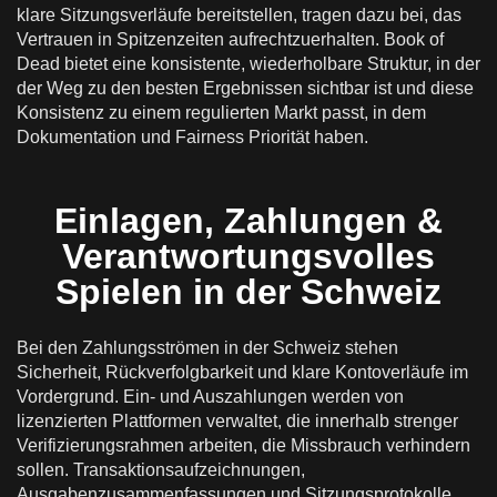
klare Sitzungsverläufe bereitstellen, tragen dazu bei, das
Vertrauen in Spitzenzeiten aufrechtzuerhalten. Book of
Dead bietet eine konsistente, wiederholbare Struktur, in der
der Weg zu den besten Ergebnissen sichtbar ist und diese
Konsistenz zu einem regulierten Markt passt, in dem
Dokumentation und Fairness Priorität haben.
Einlagen, Zahlungen &
Verantwortungsvolles
Spielen in der Schweiz
Bei den Zahlungsströmen in der Schweiz stehen
Sicherheit, Rückverfolgbarkeit und klare Kontoverläufe im
Vordergrund. Ein- und Auszahlungen werden von
lizenzierten Plattformen verwaltet, die innerhalb strenger
Verifizierungsrahmen arbeiten, die Missbrauch verhindern
sollen. Transaktionsaufzeichnungen,
Ausgabenzusammenfassungen und Sitzungsprotokolle