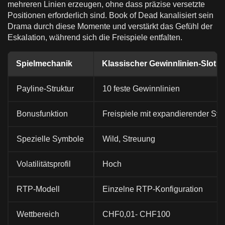
mehreren Linien erzeugen, ohne dass präzise versetzte
Positionen erforderlich sind. Book of Dead kanalisiert sein
Drama durch diese Momente und verstärkt das Gefühl der
Eskalation, während sich die Freispiele entfalten.
Spielmechanik
Klassischer Gewinnlinien-Slot 
Payline-Struktur
10 feste Gewinnlinien
Bonusfunktion
Freispiele mit expandierender S
Spezielle Symbole
Wild, Streuung
Volatilitätsprofil
Hoch
RTP-Modell
Einzelne RTP-Konfiguration
Wettbereich
CHF0,01- CHF100