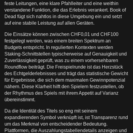
feste Leitungen, eine klare Pfahlleiter und eine weithin
verstandene Funktion, die das Erlebnis verankert. Book of
Dead fügt sich nahtlos in diese Umgebung ein und setzt
auf eine stabile Leistung auf allen Geräten.
Die Einsätze können zwischen CHF0,01 und CHF100
festgelegt werden, was einem breiten Spektrum an
Budgets entspricht. In regulierten Kontexten werden
Staking-Schnittstellen typischerweise auf Genauigkeit und
Zuverlässigkeit geprüft, was zu einem vorhersehbaren
Roundflow beiträgt. Die Freispielrunde ist das Herzstück
des Echtgelderlebnisses und trägt das statistische Gewicht
für Ergebnisse, die sich dem maximalen Gewinnpotenzial
nähern. Diese Klarheit hilft den Spielern festzustellen, ob
der Rhythmus des Spiels mit ihrem Appetit auf Varianz
übereinstimmt.
Da die Identität des Titels so eng mit seinem
expandierenden Symbol verknüpft ist, ist Transparenz rund
um das Merkmal von entscheidender Bedeutung.
Plattformen, die Auszahlungstabellendetails anzeigen und